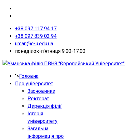
+38 097 117 94 17
+38 097 839 02 94
uman@e-u.edu.ua
понеділок-п'ятниця 9:00-17:00
">
Головна
Про університет
Засновники
Ректорат
Дирекція філії
Історія
університету
Загальна
інформація про