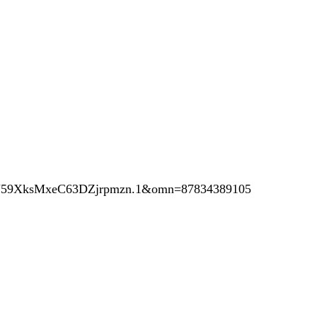
bfU59XksMxeC63DZjrpmzn.1&omn=87834389105