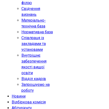
філію
Свідчення
визнань
Матеріально-
технічна база
Нормативна база
Співпраця із
закладами та
установами
Внутрішнє
забезпечення
якості вищої
освіти
Відділ кадрів
Запрошуємо на
роботу
Новини
Відбіркова комісія
Абітурієнту