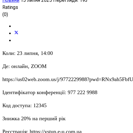
Новини
15 липня 2025
Перегляди: 193
Ratings
(0)
Коли: 23 липня, 14:00
Де: онлайн, ZOOM
https://us02web.zoom.us/j/9772229988?pwd=RNx9ah5F
Ідентифікатор конференції: 977 222 9988
Код доступа: 12345
Знижка 20% на перший рік
Реєстрація: https://vstup.e-u.com.ua