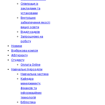
Співпраця із
закладами та
установами
Внутрішнє
забезпечення якості
вищої освіти
Відділ кадрів
Запрошуємо на
роботу
Новини
Відбіркова комісія
Абітурієнту
Студенту
Оплата Online
Навчальні підрозділи
Навчальна частина
Кафедра
менеджменту,
фінансів та
інформаційних
технологій
Бібліотека