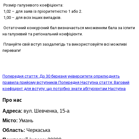
Розмір галузевого коефіцієнта:
1,02 – для заяв із пріоритетністю 1 або 2.
1,00 – для всіх інших випадків.
Остаточний конкурсний бал визначається множенням бала за іспити
на галузевий та регіональний коефіцієнти.
Плануйте свій вступ заздалегідь та використовуйте всі можливі
переваги!
Попередня стаття: До 30 березня університети оприлюднять
правила прийому вступників
Попередня
Наступна стаття: Ваговий
коефіцієнт для вступу: що потрібно знати абітурієнтам
Наступна
Про нас
Адреса:
вул. Шевченка, 15-а
Місто:
Умань
Область:
Черкаська