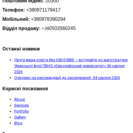
Поштовий індекс
: 20300
Телефон:
+380971179417
Мобільний:
+380978390294
Відділ продажу:
+38
0503560245
Останні новини
Друга вища освіта без ЄВІ/ЄФВВ — вступайте до магістратури
Уманської філії ПВНЗ «Європейський університет»
06 серпня
2026
Очікуємо на рекомендації до зарахування!
04 серпня 2026
Корисні посилання
About
Services
Portfolio
Gallery
Blog