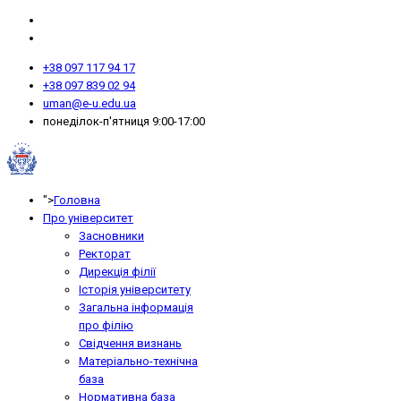
+38 097 117 94 17
+38 097 839 02 94
uman@e-u.edu.ua
понеділок-п'ятниця 9:00-17:00
">
Головна
Про університет
Засновники
Ректорат
Дирекція філії
Історія університету
Загальна інформація
про філію
Свідчення визнань
Матеріально-технічна
база
Нормативна база