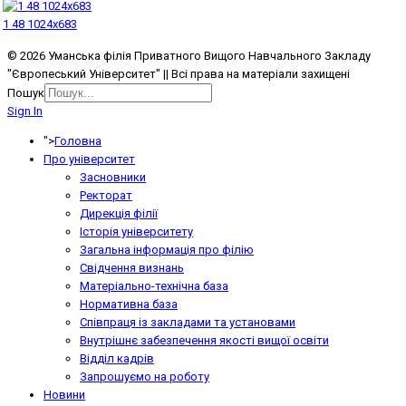
1 48 1024x683
© 2026 Уманська філія Приватного Вищого Навчального Закладу
"Європеський Університет" || Всі права на матеріали захищені
Пошук
Sign In
">
Головна
Про університет
Засновники
Ректорат
Дирекція філії
Історія університету
Загальна інформація про філію
Свідчення визнань
Матеріально-технічна база
Нормативна база
Співпраця із закладами та установами
Внутрішнє забезпечення якості вищої освіти
Відділ кадрів
Запрошуємо на роботу
Новини