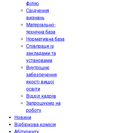
філію
Свідчення
визнань
Матеріально-
технічна база
Нормативна база
Співпраця із
закладами та
установами
Внутрішнє
забезпечення
якості вищої
освіти
Відділ кадрів
Запрошуємо на
роботу
Новини
Відбіркова комісія
Абітурієнту