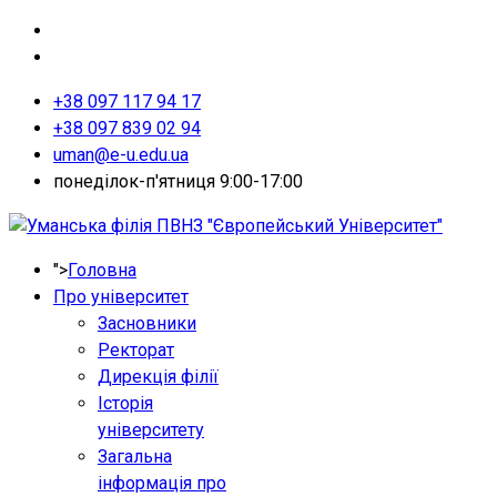
+38 097 117 94 17
+38 097 839 02 94
uman@e-u.edu.ua
понеділок-п'ятниця 9:00-17:00
">
Головна
Про університет
Засновники
Ректорат
Дирекція філії
Історія
університету
Загальна
інформація про