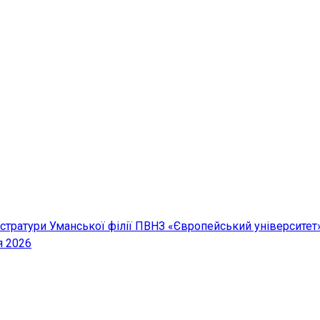
істратури Уманської філії ПВНЗ «Європейський університет
я 2026