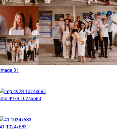
Image 31
Img 4978 1024x683
41 1024x683