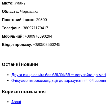
Місто:
Умань
Область:
Черкаська
Поштовий індекс
: 20300
Телефон:
+380971179417
Мобільний:
+380978390294
Відділ продажу:
+38
0503560245
Останні новини
Друга вища освіта без ЄВІ/ЄФВВ — вступайте до маг
Очікуємо на рекомендації до зарахування!
04 серпн
Корисні посилання
About