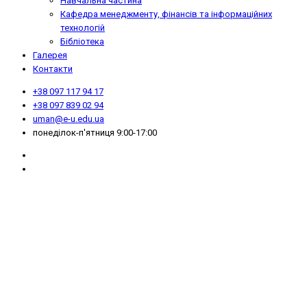
Навчальна частина
Кафедра менеджменту, фінансів та інформаційних
технологій
Бібліотека
Галерея
Контакти
+38 097 117 94 17
+38 097 839 02 94
uman@e-u.edu.ua
понеділок-п'ятниця 9:00-17:00