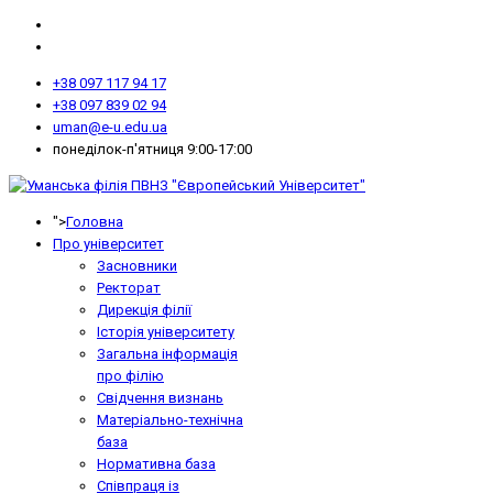
+38 097 117 94 17
+38 097 839 02 94
uman@e-u.edu.ua
понеділок-п'ятниця 9:00-17:00
">
Головна
Про університет
Засновники
Ректорат
Дирекція філії
Історія університету
Загальна інформація
про філію
Свідчення визнань
Матеріально-технічна
база
Нормативна база
Співпраця із