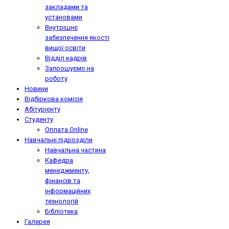
закладами та
установами
Внутрішнє
забезпечення якості
вищої освіти
Відділ кадрів
Запрошуємо на
роботу
Новини
Відбіркова комісія
Абітурієнту
Студенту
Оплата Online
Навчальні підрозділи
Навчальна частина
Кафедра
менеджменту,
фінансів та
інформаційних
технологій
Бібліотека
Галерея