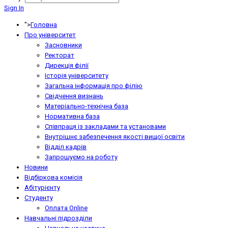
Sign In
">
Головна
Про університет
Засновники
Ректорат
Дирекція філії
Історія університету
Загальна інформація про філію
Свідчення визнань
Матеріально-технічна база
Нормативна база
Співпраця із закладами та установами
Внутрішнє забезпечення якості вищої освіти
Відділ кадрів
Запрошуємо на роботу
Новини
Відбіркова комісія
Абітурієнту
Студенту
Оплата Online
Навчальні підрозділи