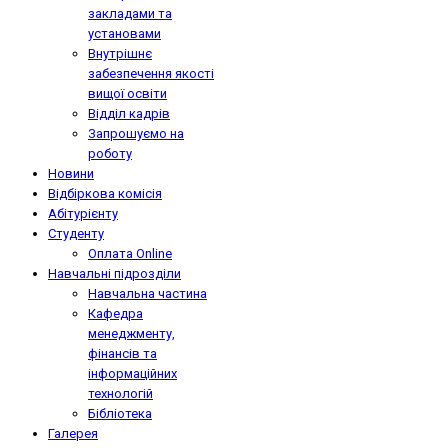
закладами та
установами
Внутрішнє
забезпечення якості
вищої освіти
Відділ кадрів
Запрошуємо на
роботу
Новини
Відбіркова комісія
Абітурієнту
Студенту
Оплата Online
Навчальні підрозділи
Навчальна частина
Кафедра
менеджменту,
фінансів та
інформаційних
технологій
Бібліотека
Галерея