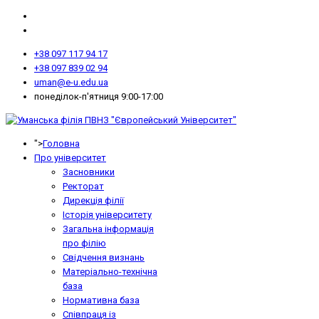
+38 097 117 94 17
+38 097 839 02 94
uman@e-u.edu.ua
понеділок-п'ятниця 9:00-17:00
">
Головна
Про університет
Засновники
Ректорат
Дирекція філії
Історія університету
Загальна інформація
про філію
Свідчення визнань
Матеріально-технічна
база
Нормативна база
Співпраця із