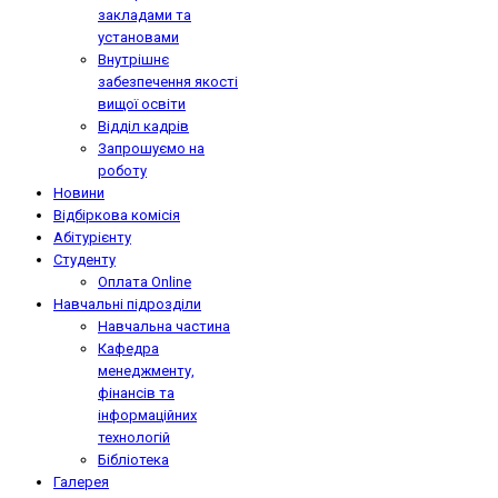
закладами та
установами
Внутрішнє
забезпечення якості
вищої освіти
Відділ кадрів
Запрошуємо на
роботу
Новини
Відбіркова комісія
Абітурієнту
Студенту
Оплата Online
Навчальні підрозділи
Навчальна частина
Кафедра
менеджменту,
фінансів та
інформаційних
технологій
Бібліотека
Галерея