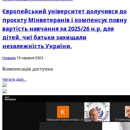
Європейський університет долучився до
проєкту Мінветеранів і компенсує повну
вартість навчання за 2025/26 н.р. для
дітей, чиї батьки захищали
незалежність України.
Новини
13 червня 2025
Компенсація доступна
Читати далі...