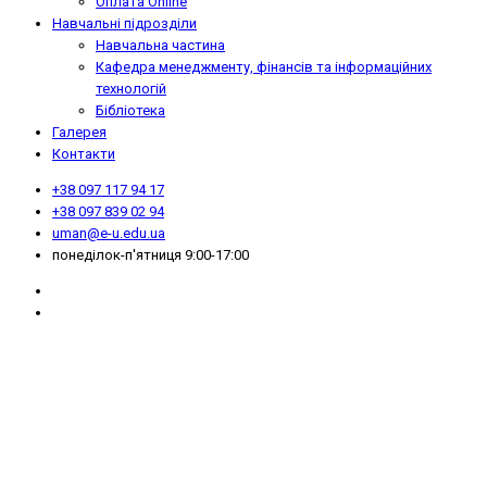
Оплата Online
Навчальні підрозділи
Навчальна частина
Кафедра менеджменту, фінансів та інформаційних
технологій
Бібліотека
Галерея
Контакти
+38 097 117 94 17
+38 097 839 02 94
uman@e-u.edu.ua
понеділок-п'ятниця 9:00-17:00