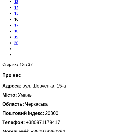
13
14
15
16
17
18
19
20
Сторінка 16 із 27
Про нас
Адреса:
вул. Шевченка, 15-а
Місто:
Умань
Область:
Черкаська
Поштовий індекс
: 20300
Телефон:
+380971179417
Мобільний:
+380978390294