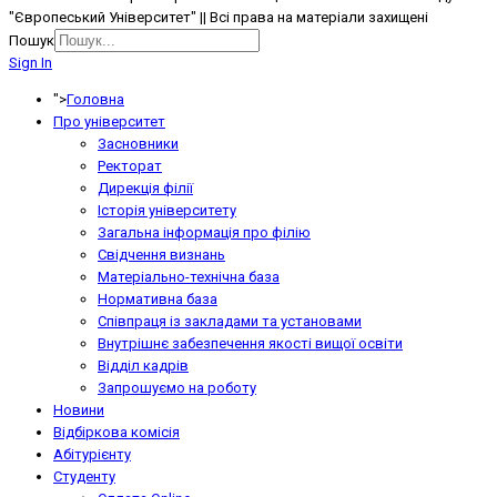
"Європеський Університет" || Всі права на матеріали захищені
Пошук
Sign In
">
Головна
Про університет
Засновники
Ректорат
Дирекція філії
Історія університету
Загальна інформація про філію
Свідчення визнань
Матеріально-технічна база
Нормативна база
Співпраця із закладами та установами
Внутрішнє забезпечення якості вищої освіти
Відділ кадрів
Запрошуємо на роботу
Новини
Відбіркова комісія
Абітурієнту
Студенту