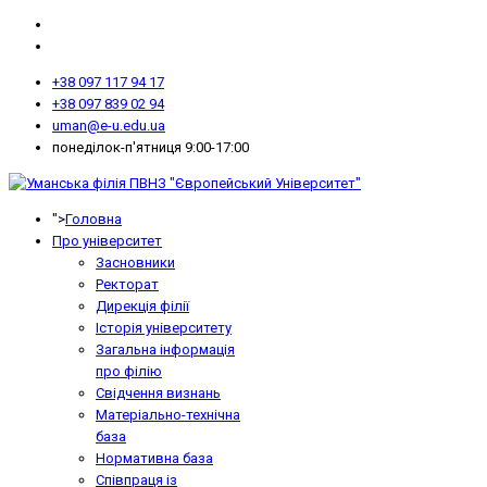
+38 097 117 94 17
+38 097 839 02 94
uman@e-u.edu.ua
понеділок-п'ятниця 9:00-17:00
">
Головна
Про університет
Засновники
Ректорат
Дирекція філії
Історія університету
Загальна інформація
про філію
Свідчення визнань
Матеріально-технічна
база
Нормативна база
Співпраця із