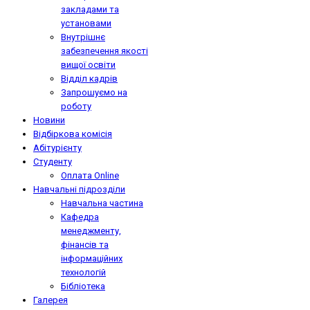
закладами та
установами
Внутрішнє
забезпечення якості
вищої освіти
Відділ кадрів
Запрошуємо на
роботу
Новини
Відбіркова комісія
Абітурієнту
Студенту
Оплата Online
Навчальні підрозділи
Навчальна частина
Кафедра
менеджменту,
фінансів та
інформаційних
технологій
Бібліотека
Галерея