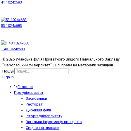
41 1024x683
53 1024x683
1 48 1024x683
© 2026 Уманська філія Приватного Вищого Навчального Закладу
"Європеський Університет" || Всі права на матеріали захищені
Пошук
Sign In
">
Головна
Про університет
Засновники
Ректорат
Дирекція філії
Історія університету
Загальна інформація про філію
Свідчення визнань