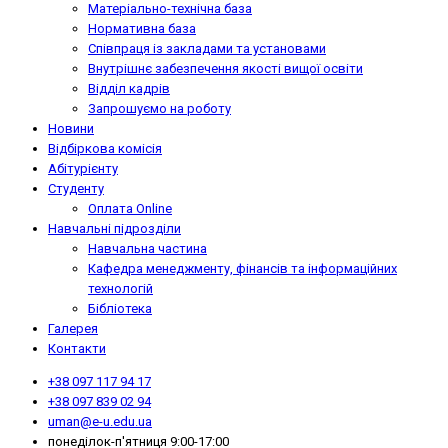
Матеріально-технічна база
Нормативна база
Співпраця із закладами та установами
Внутрішнє забезпечення якості вищої освіти
Відділ кадрів
Запрошуємо на роботу
Новини
Відбіркова комісія
Абітурієнту
Студенту
Оплата Online
Навчальні підрозділи
Навчальна частина
Кафедра менеджменту, фінансів та інформаційних
технологій
Бібліотека
Галерея
Контакти
+38 097 117 94 17
+38 097 839 02 94
uman@e-u.edu.ua
понеділок-п'ятниця 9:00-17:00