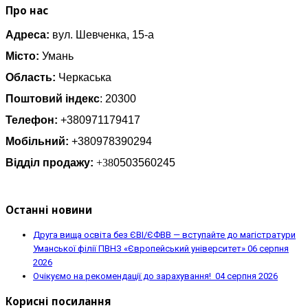
Про нас
Адреса:
вул. Шевченка, 15-а
Місто:
Умань
Область:
Черкаська
Поштовий індекс
: 20300
Телефон:
+380971179417
Мобільний:
+380978390294
Відділ продажу:
+38
0503560245
Останні новини
Друга вища освіта без ЄВІ/ЄФВВ — вступайте до магістратури
Уманської філії ПВНЗ «Європейський університет»
06 серпня
2026
Очікуємо на рекомендації до зарахування!
04 серпня 2026
Корисні посилання