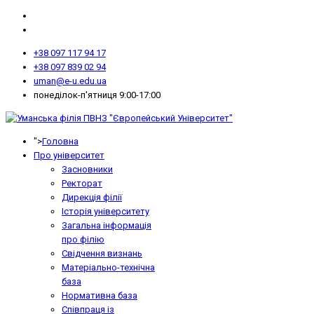
+38 097 117 94 17
+38 097 839 02 94
uman@e-u.edu.ua
понеділок-п'ятниця 9:00-17:00
">
Головна
Про університет
Засновники
Ректорат
Дирекція філії
Історія університету
Загальна інформація
про філію
Свідчення визнань
Матеріально-технічна
база
Нормативна база
Співпраця із