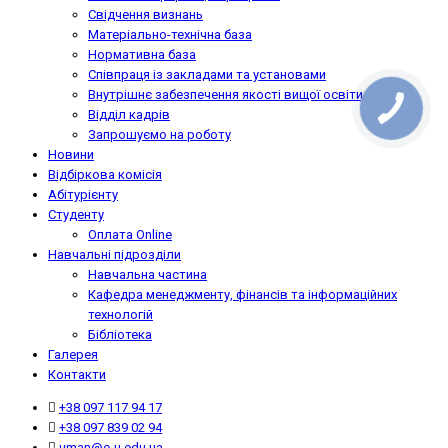
Свідчення визнань
Матеріально-технічна база
Нормативна база
Співпраця із закладами та установами
Внутрішнє забезпечення якості вищої освіти
Відділ кадрів
Запрошуємо на роботу
Новини
Відбіркова комісія
Абітурієнту
Студенту
Оплата Online
Навчальні підрозділи
Навчальна частина
Кафедра менеджменту, фінансів та інформаційних
технологій
Бібліотека
Галерея
Контакти
+38 097 117 94 17
+38 097 839 02 94
uman@e-u.edu.ua