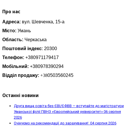
Про нас
Адреса:
вул. Шевченка, 15-а
Місто:
Умань
Область:
Черкаська
Поштовий індекс
: 20300
Телефон:
+380971179417
Мобільний:
+380978390294
Відділ продажу:
+38
0503560245
Останні новини
Друга вища освіта без ЄВІ/ЄФВВ — вступайте до магістратури
Уманської філії ПВНЗ «Європейський університет»
06 серпня
2026
Очікуємо на рекомендації до зарахування!
04 серпня 2026