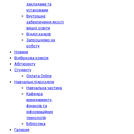
закладами та
установами
Внутрішнє
забезпечення якості
вищої освіти
Відділ кадрів
Запрошуємо на
роботу
Новини
Відбіркова комісія
Абітурієнту
Студенту
Оплата Online
Навчальні підрозділи
Навчальна частина
Кафедра
менеджменту,
фінансів та
інформаційних
технологій
Бібліотека
Галерея