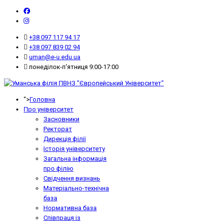
+38 097 117 94 17
+38 097 839 02 94
uman@e-u.edu.ua
понеділок-п'ятниця 9:00-17:00
">
Головна
Про університет
Засновники
Ректорат
Дирекція філії
Історія університету
Загальна інформація
про філію
Свідчення визнань
Матеріально-технічна
база
Нормативна база
Співпраця із