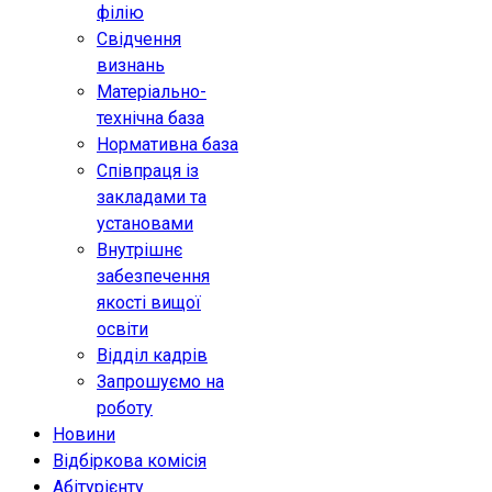
філію
Свідчення
визнань
Матеріально-
технічна база
Нормативна база
Співпраця із
закладами та
установами
Внутрішнє
забезпечення
якості вищої
освіти
Відділ кадрів
Запрошуємо на
роботу
Новини
Відбіркова комісія
Абітурієнту