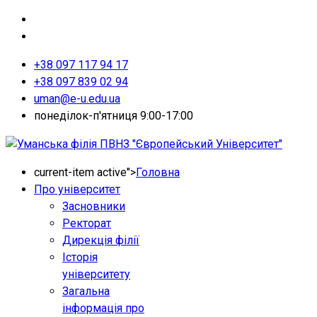
+38 097 117 94 17
+38 097 839 02 94
uman@e-u.edu.ua
понеділок-п'ятниця 9:00-17:00
current-item active">
Головна
Про університет
Засновники
Ректорат
Дирекція філії
Історія
університету
Загальна
інформація про