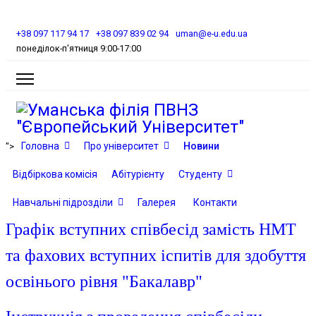
+38 097 117 94 17
+38 097 839 02 94
uman@e-u.edu.ua
понеділок-п'ятниця 9:00-17:00
Головна
Про університет
Новини
">
Відбіркова комісія
Абітурієнту
Студенту
Навчальні підрозділи
Галерея
Контакти
Графік вступних співбесід замість НМТ
та фахових вступних іспитів для здобуття
освінього рівня "Бакалавр"