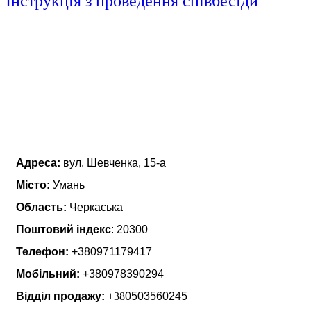
Інструкція з проведення співбесіди
Про нас
Адреса:
вул. Шевченка, 15-а
Місто:
Умань
Область:
Черкаська
Поштовий індекс
: 20300
Телефон:
+380971179417
Мобільний:
+380978390294
Відділ продажу:
+38
0503560245