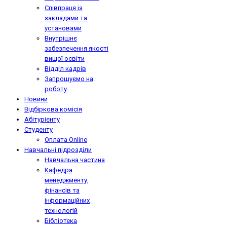
Співпраця із
закладами та
установами
Внутрішнє
забезпечення якості
вищої освіти
Відділ кадрів
Запрошуємо на
роботу
Новини
Відбіркова комісія
Абітурієнту
Студенту
Оплата Online
Навчальні підрозділи
Навчальна частина
Кафедра
менеджменту,
фінансів та
інформаційних
технологій
Бібліотека