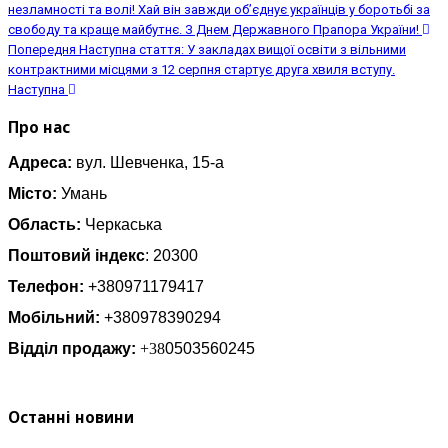
незламності та волі! Хай він завжди об’єднує українців у боротьбі за
свободу та краще майбутнє. З Днем Державного Прапора України!
Попередня
Наступна стаття: У закладах вищої освіти з вільними
контрактними місцями з 12 серпня стартує друга хвиля вступу.
Наступна
Про нас
Адреса:
вул. Шевченка, 15-а
Місто:
Умань
Область:
Черкаська
Поштовий індекс
: 20300
Телефон:
+380971179417
Мобільний:
+380978390294
Відділ продажу:
+38
0503560245
Останні новини