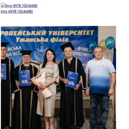
Img 4978 1024x683