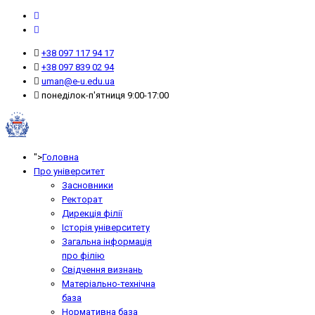
+38 097 117 94 17
+38 097 839 02 94
uman@e-u.edu.ua
понеділок-п'ятниця 9:00-17:00
">
Головна
Про університет
Засновники
Ректорат
Дирекція філії
Історія університету
Загальна інформація
про філію
Свідчення визнань
Матеріально-технічна
база
Нормативна база