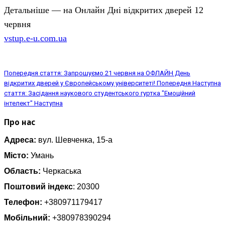
Детальніше — на Онлайн Дні відкритих дверей 12
червня
vstup.e-u.com.ua
Попередня стаття: Запрошуємо 21 червня на ОФЛАЙН День
відкритих дверей у Європейському університеті!
Попередня
Наступна
стаття: Засідання наукового студентського гуртка "Емоційний
інтелект"
Наступна
Про нас
Адреса:
вул. Шевченка, 15-а
Місто:
Умань
Область:
Черкаська
Поштовий індекс
: 20300
Телефон:
+380971179417
Мобільний:
+380978390294