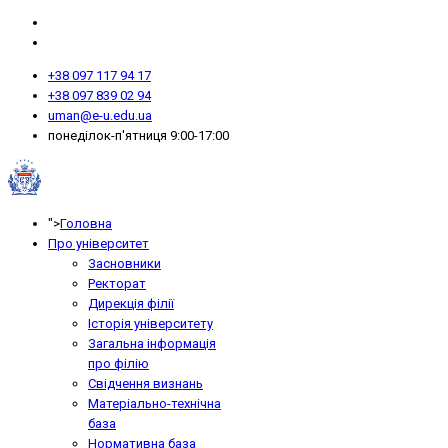
+38 097 117 94 17
+38 097 839 02 94
uman@e-u.edu.ua
понеділок-п'ятниця 9:00-17:00
">
Головна
Про університет
Засновники
Ректорат
Дирекція філії
Історія університету
Загальна інформація
про філію
Свідчення визнань
Матеріально-технічна
база
Нормативна база