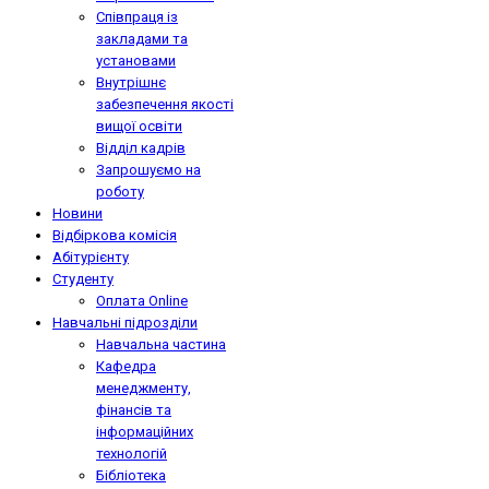
Співпраця із
закладами та
установами
Внутрішнє
забезпечення якості
вищої освіти
Відділ кадрів
Запрошуємо на
роботу
Новини
Відбіркова комісія
Абітурієнту
Студенту
Оплата Online
Навчальні підрозділи
Навчальна частина
Кафедра
менеджменту,
фінансів та
інформаційних
технологій
Бібліотека