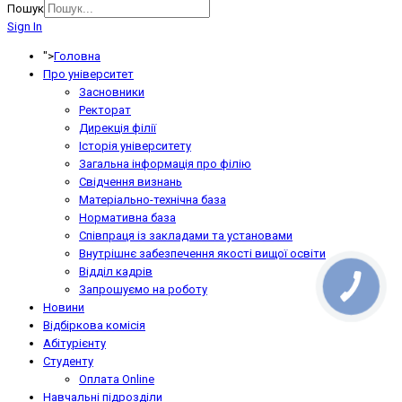
Пошук
Sign In
">
Головна
Про університет
Засновники
Ректорат
Дирекція філії
Історія університету
Загальна інформація про філію
Свідчення визнань
Матеріально-технічна база
Нормативна база
Співпраця із закладами та установами
Внутрішнє забезпечення якості вищої освіти
Відділ кадрів
Запрошуємо на роботу
Новини
Відбіркова комісія
Абітурієнту
Студенту
Оплата Online
Навчальні підрозділи