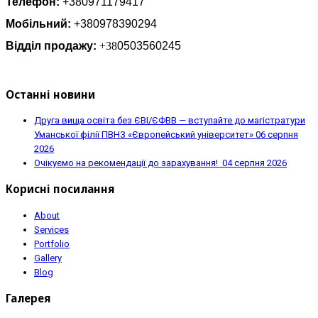
Телефон:
+380971179417
Мобільний:
+380978390294
Відділ продажу:
+38
0503560245
Останні новини
Друга вища освіта без ЄВІ/ЄФВВ — вступайте до магістратури
Уманської філії ПВНЗ «Європейський університет»
06 серпня
2026
Очікуємо на рекомендації до зарахування!
04 серпня 2026
Корисні посилання
About
Services
Portfolio
Gallery
Blog
Галерея