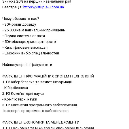
Знижка 20% на перший навчальний рік!
Реєстрація:
https://vstup.e-u.com.ua
Чому обирають нас?
• 30+ років досвіду
• 26 000 кв.м навчальних приміщень
• Гнучка система оплати
• 50+ міжнародних партнерcтв
• Кваліфіковані викладачі
• Широкий вибір спеціальностей
Найпопулярніші факультети:
ФАКУЛЬТЕТ ІНФОРМАЦІЙНИХ СИСТЕМ І ТЕХНОЛОГІЙ
1. F5 Кібербезпека та захист інформації
- Кібербезпека
2. F3 Комп’ютерні науки
- Комп’ютерні науки
3. F2 Інженерія програмного забезпечення
-Інженерія програмного забезпечення
ФАКУЛЬТЕТ ЕКОНОМІКИ ТА МЕНЕДЖМЕНТУ
1. C1 Економіка та міжнародні економічні відносини