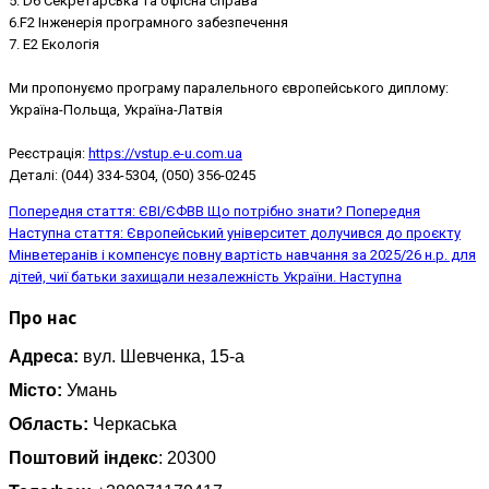
5. D6 Секретарська та офісна справа
6.F2 Інженерія програмного забезпечення
7. E2 Екологія
Ми пропонуємо програму паралельного європейського диплому:
Україна-Польща, Україна-Латвія
Реєстрація:
https://vstup.e-u.com.ua
Деталі: (044) 334-5304, (050) 356-0245
Попередня стаття: ЄВІ/ЄФВВ Що потрібно знати?
Попередня
Наступна стаття: Європейський університет долучився до проєкту
Мінветеранів і компенсує повну вартість навчання за 2025/26 н.р. для
дітей, чиї батьки захищали незалежність України.
Наступна
Про нас
Адреса:
вул. Шевченка, 15-а
Місто:
Умань
Область:
Черкаська
Поштовий індекс
: 20300