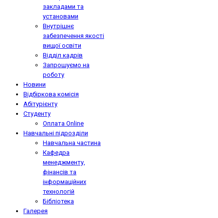
закладами та
установами
Внутрішнє
забезпечення якості
вищої освіти
Відділ кадрів
Запрошуємо на
роботу
Новини
Відбіркова комісія
Абітурієнту
Студенту
Оплата Online
Навчальні підрозділи
Навчальна частина
Кафедра
менеджменту,
фінансів та
інформаційних
технологій
Бібліотека
Галерея