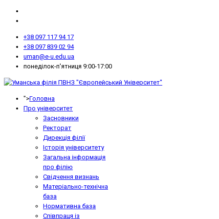
+38 097 117 94 17
+38 097 839 02 94
uman@e-u.edu.ua
понеділок-п'ятниця 9:00-17:00
">
Головна
Про університет
Засновники
Ректорат
Дирекція філії
Історія університету
Загальна інформація
про філію
Свідчення визнань
Матеріально-технічна
база
Нормативна база
Співпраця із